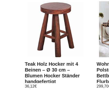
Teak Holz Hocker mit 4
Wohn
Beinen – Ø 30 cm –
Pols
Blumen Hocker Ständer
Bettb
handgefertigt
Flur
36,12
€
299,70