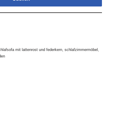
hlafsofa mit lattenrost und federkern
,
schlafzimmermöbel
,
den