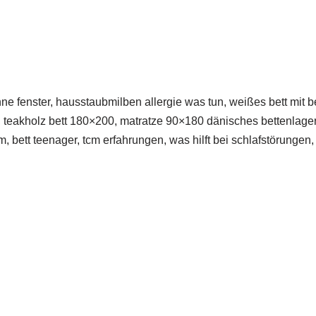
 fenster, hausstaubmilben allergie was tun, weißes bett mit be
, teakholz bett 180×200, matratze 90×180 dänisches bettenlager
 bett teenager, tcm erfahrungen, was hilft bei schlafstörungen,