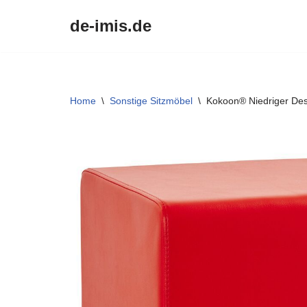
de-imis.de
Przejdź
do
treści
Home
\
Sonstige Sitzmöbel
\
Kokoon® Niedriger Des