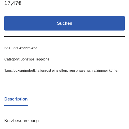
17,47
€
Suchen
SKU:
33045eb6945d
Category:
Sonstige Teppiche
Tags:
boxspringbett
,
lattenrost einstellen
,
rem phase
,
schlafzimmer kühlen
Description
Kurzbeschreibung