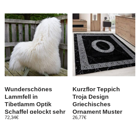
Wunderschönes
Kurzflor Teppich
Lammfell in
Troja Design
Tibetlamm Optik
Griechisches
Schaffel gelockt sehr
Ornament Muster
72,34
€
26,77
€
weich natur Weiß
Grau Schwarz Meliert