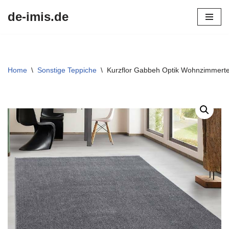
de-imis.de
Przejdź
do
treści
Home
\
Sonstige Teppiche
\
Kurzflor Gabbeh Optik Wohnzimmertep