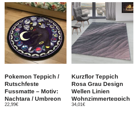
Pokemon Teppich /
Kurzflor Teppich
Rutschfeste
Rosa Grau Design
Fussmatte – Motiv:
Wellen Linien
Nachtara / Umbreon
Wohnzimmerteppich
22,99
€
34,01
€
Weich