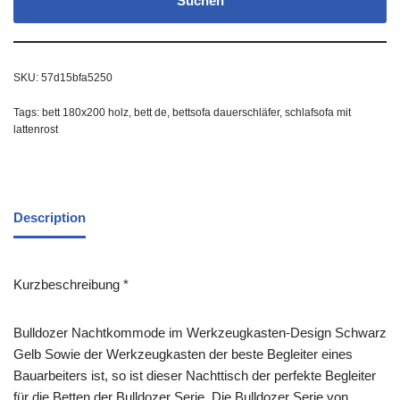
Suchen
SKU:
57d15bfa5250
Tags:
bett 180x200 holz
,
bett de
,
bettsofa dauerschläfer
,
schlafsofa mit
lattenrost
Description
Kurzbeschreibung *
Bulldozer Nachtkommode im Werkzeugkasten-Design Schwarz
Gelb Sowie der Werkzeugkasten der beste Begleiter eines
Bauarbeiters ist, so ist dieser Nachttisch der perfekte Begleiter
für die Betten der Bulldozer Serie. Die Bulldozer Serie von