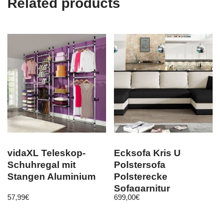
Related products
vidaXL Teleskop-
Ecksofa Kris U
Schuhregal mit
Polstersofa
Stangen Aluminium
Polsterecke
Sofagarnitur
57,99
€
699,00
€
Wohnlandschaft M24