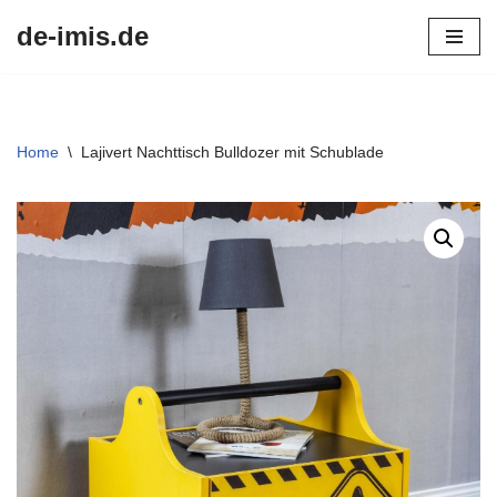
de-imis.de
Przejdź
do
treści
Home
\
Lajivert Nachttisch Bulldozer mit Schublade