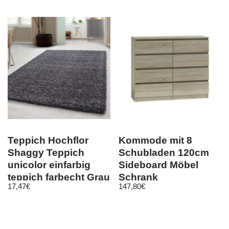
Teppich Hochflor
Kommode mit 8
Shaggy Teppich
Schubladen 120cm
unicolor einfarbig
Sideboard Möbel
teppich farbecht Grau
Schrank
17,47
€
147,80
€
Schubladenschrank
Sonoma