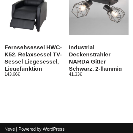
Fernsehsessel HWC-
Industrial
K52, Relaxsessel TV-
Deckenstrahler
Sessel Liegesessel,
NARDA Gitter
Liegefunktion
Schwarz, 2-flammig
143,66
€
41,33
€
Kunstleder
Neve
| Powered by
WordPress