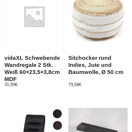
vidaXL Schwebende
Sitzhocker rund
Wandregale 2 Stk.
Indies, Jute und
Weiß 60×23,5×3,8cm
Baumwolle, Ø 50 cm
MDF
31,99
€
79,58
€