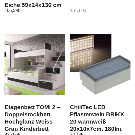
Eiche 59x24x136 cm
106,99
€
151,11
€
Etagenbett TOMI 2 –
ChiliTec LED
Doppelstockbett
Pflasterstein BRIKX
Hochglanz Weiss
20 warmweiß
Grau Kinderbett
20x10x7cm, 180lm,
825,86
€
28,73
€