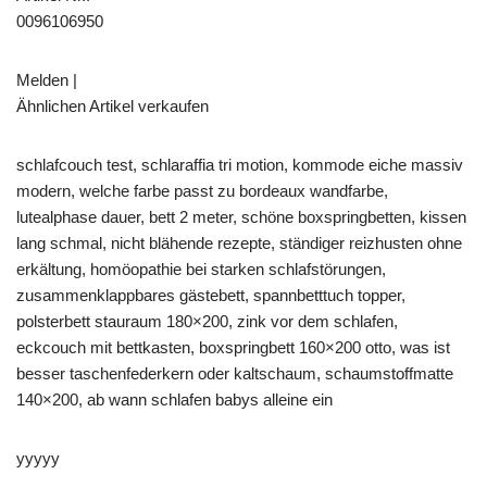
0096106950
Melden |
Ähnlichen Artikel verkaufen
schlafcouch test, schlaraffia tri motion, kommode eiche massiv
modern, welche farbe passt zu bordeaux wandfarbe,
lutealphase dauer, bett 2 meter, schöne boxspringbetten, kissen
lang schmal, nicht blähende rezepte, ständiger reizhusten ohne
erkältung, homöopathie bei starken schlafstörungen,
zusammenklappbares gästebett, spannbetttuch topper,
polsterbett stauraum 180×200, zink vor dem schlafen,
eckcouch mit bettkasten, boxspringbett 160×200 otto, was ist
besser taschenfederkern oder kaltschaum, schaumstoffmatte
140×200, ab wann schlafen babys alleine ein
yyyyy