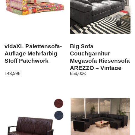
vidaXL Palettensofa-
Big Sofa
Auflage Mehrfarbig
Couchgarnitur
Stoff Patchwork
Megasofa Riesensofa
AREZZO – Vintage
143,99
€
659,00
€
Schwarz