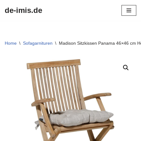
de-imis.de
Przejdź
do
treści
Home
\
Sofagarnituren
\
Madison Sitzkissen Panama 46×46 cm He