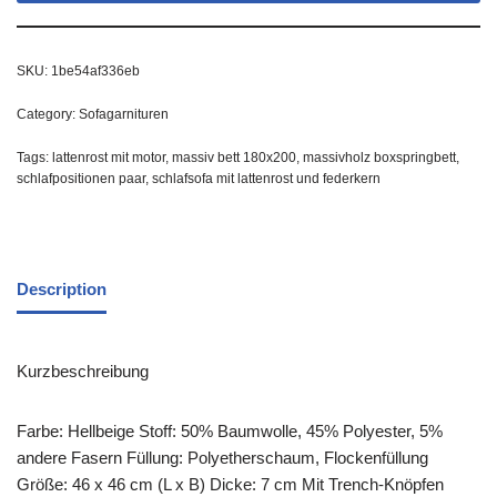
SKU:
1be54af336eb
Category:
Sofagarnituren
Tags:
lattenrost mit motor
,
massiv bett 180x200
,
massivholz boxspringbett
,
schlafpositionen paar
,
schlafsofa mit lattenrost und federkern
Description
Kurzbeschreibung
Farbe: Hellbeige Stoff: 50% Baumwolle, 45% Polyester, 5%
andere Fasern Füllung: Polyetherschaum, Flockenfüllung
Größe: 46 x 46 cm (L x B) Dicke: 7 cm Mit Trench-Knöpfen