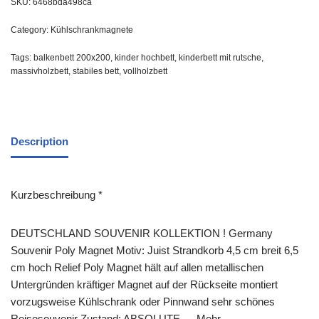
SKU:
6468bda498ca
Category:
Kühlschrankmagnete
Tags:
balkenbett 200x200
,
kinder hochbett
,
kinderbett mit rutsche
,
massivholzbett
,
stabiles bett
,
vollholzbett
Description
Kurzbeschreibung *
DEUTSCHLAND SOUVENIR KOLLEKTION ! Germany
Souvenir Poly Magnet Motiv: Juist Strandkorb 4,5 cm breit 6,5
cm hoch Relief Poly Magnet hält auf allen metallischen
Untergründen kräftiger Magnet auf der Rückseite montiert
vorzugsweise Kühlschrank oder Pinnwand sehr schönes
Reisesouvenir Zustand: ABSOLUTE … Mehr