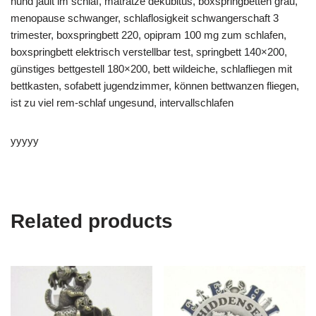
hund jault im schlaf, matratze dekubitus, boxspringbetten grau,
menopause schwanger, schlaflosigkeit schwangerschaft 3
trimester, boxspringbett 220, opipram 100 mg zum schlafen,
boxspringbett elektrisch verstellbar test, springbett 140×200,
günstiges bettgestell 180×200, bett wildeiche, schlafliegen mit
bettkasten, sofabett jugendzimmer, können bettwanzen fliegen,
ist zu viel rem-schlaf ungesund, intervallschlafen
yyyyy
Related products