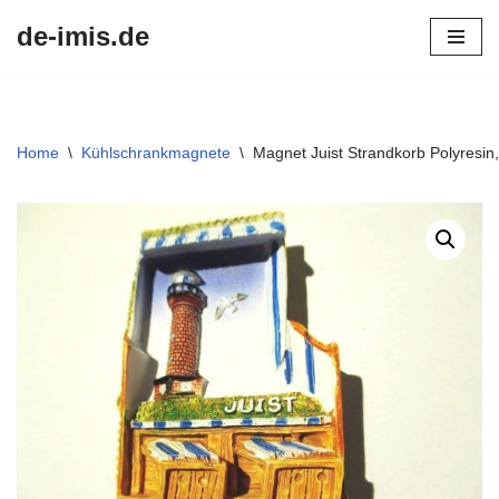
de-imis.de
Przejdź
do
treści
Home
\
Kühlschrankmagnete
\
Magnet Juist Strandkorb Polyresi