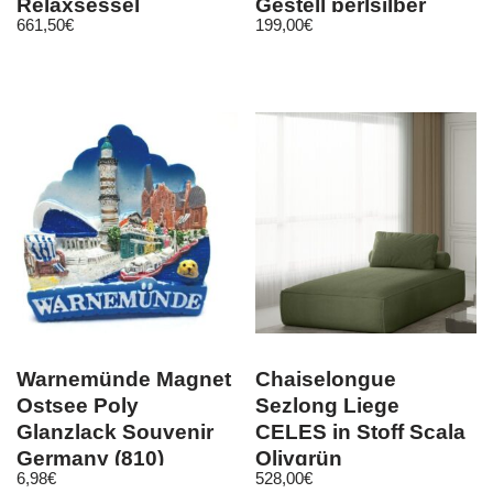
Relaxsessel
Gestell perlsilber
661,50
€
199,00
€
Echtleder 7190BK
Vintage …
Warnemünde Magnet
Chaiselongue
Ostsee Poly
Sezlong Liege
Glanzlack Souvenir
CELES in Stoff Scala
Germany (810)
Olivgrün
6,98
€
528,00
€