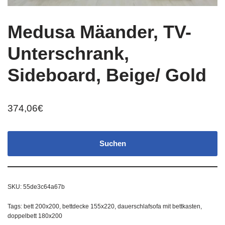
Medusa Mäander, TV-
Unterschrank,
Sideboard, Beige/ Gold
374,06
€
Suchen
SKU:
55de3c64a67b
Tags:
bett 200x200
,
bettdecke 155x220
,
dauerschlafsofa mit bettkasten
,
doppelbett 180x200