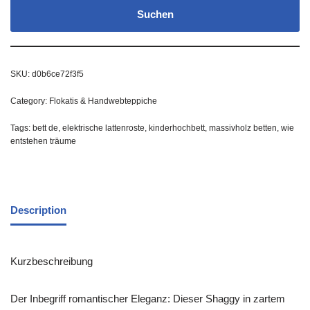
Suchen
SKU:
d0b6ce72f3f5
Category:
Flokatis & Handwebteppiche
Tags:
bett de
,
elektrische lattenroste
,
kinderhochbett
,
massivholz betten
,
wie
entstehen träume
Description
Kurzbeschreibung
Der Inbegriff romantischer Eleganz: Dieser Shaggy in zartem