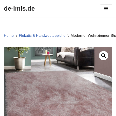
de-imis.de
Przejdź
do
treści
Home
\
Flokatis & Handwebteppiche
\
Moderner Wohnzimmer Shagg