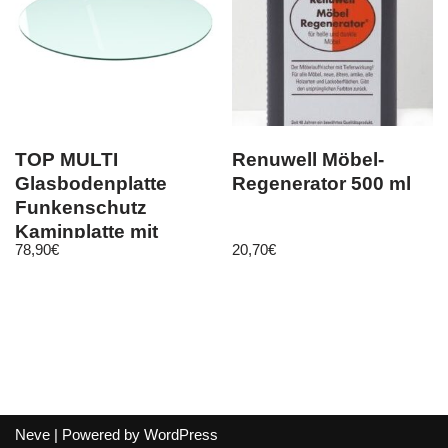
TOP MULTI
Renuwell Möbel-
Glasbodenplatte
Regenerator 500 ml
Funkenschutz
Kaminplatte mit
78,90
€
20,70
€
900mm
Kreisabschnitt
Neve
| Powered by
WordPress