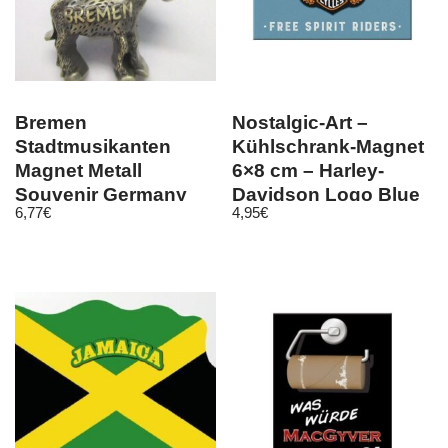
Bremen
Nostalgic-Art –
Stadtmusikanten
Kühlschrank-Magnet
Magnet Metall
6×8 cm – Harley-
Souvenir Germany
Davidson Logo Blue
6,77
€
4,95
€
(bro)