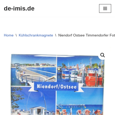
de-imis.de
Przejdź
do
treści
Home
\
Kühlschrankmagnete
\
Niendorf Ostsee Timmendorfer Fo