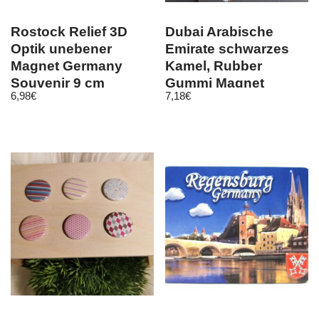
Rostock Relief 3D
Dubai Arabische
Optik unebener
Emirate schwarzes
Magnet Germany
Kamel, Rubber
Souvenir 9 cm
Gummi Magnet
6,98
€
7,18
€
Souvenir(113)