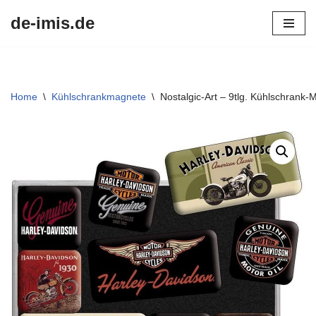
de-imis.de
Przejdź
do
treści
Home
\
Kühlschrankmagnete
\
Nostalgic-Art – 9tlg. Kühlschrank