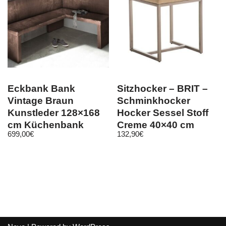
Eckbank Bank
Sitzhocker – BRIT –
Vintage Braun
Schminkhocker
Kunstleder 128×168
Hocker Sessel Stoff
cm Küchenbank
Creme 40×40 cm
699,00
€
132,90
€
Sitzbank Sitzecke