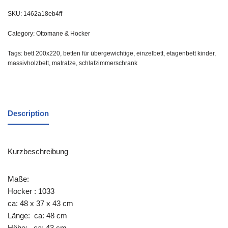
SKU:
1462a18eb4ff
Category:
Ottomane & Hocker
Tags:
bett 200x220
,
betten für übergewichtige
,
einzelbett
,
etagenbett kinder
,
massivholzbett
,
matratze
,
schlafzimmerschrank
Description
Kurzbeschreibung
Maße:
Hocker : 1033
ca: 48 x 37 x 43 cm
Länge: ca: 48 cm
Höhe: ca: 43 cm