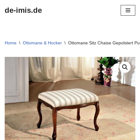
de-imis.de
Przejdź
do
treści
Home
\
Ottomane & Hocker
\
Ottomane Sitz Chaise Gepolstert Pu