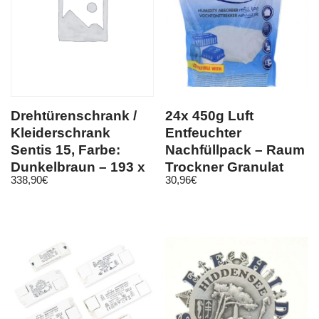
Drehtürenschrank /
24x 450g Luft
Kleiderschrank
Entfeuchter
Sentis 15, Farbe:
Nachfüllpack – Raum
Dunkelbraun – 193 x
Trockner Granulat
338,90
€
30,96
€
88 x 49
Nachfüll Beutel