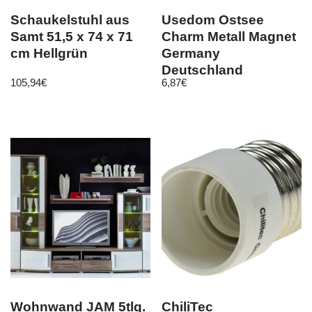
Schaukelstuhl aus
Usedom Ostsee
Samt 51,5 x 74 x 71
Charm Metall Magnet
cm Hellgrün
Germany
Deutschland
105,94
€
6,87
€
Souvenir
Wohnwand JAM 5tlg.
ChiliTec