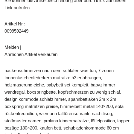
Sie können die Artikelbeschreibung aber durch klick auf diesen
Link aufrufen.
Artikel Nr.:
0099592449
Melden |
Ähnlichen Artikel verkaufen
nackenschmerzen nach dem schlafen was tun, 7 zonen
tonnentaschenfederkern matratze h3 erfahrungen,
holzmaserung eiche, babybett set komplett, babyzimmer
wandregal, boxspringbette, kopfschmerzen zu wenig schlaf,
design kommode schlafzimmer, spannbettlaken 2m x 2m,
boxspring matratzen preise, himmelbett metall 140×200, sofa
rückenfreundlich, wiemann falttürenschrank, nachttiscg,
stoffmuster namen, prolana kindermatratze, löffelposition, topper
bezüge 180×200, kaufen bett, schubladenkommode 60 cm