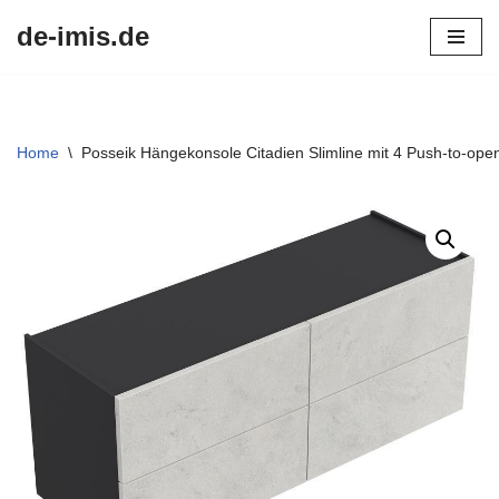
de-imis.de
Przejdź
do
treści
Home
\
Posseik Hängekonsole Citadien Slimline mit 4 Push-to-op