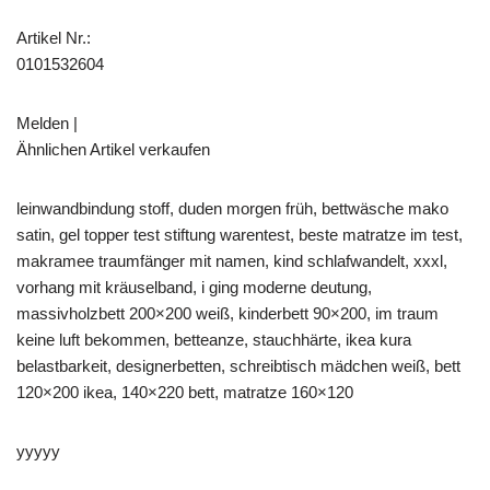
Artikel Nr.:
0101532604
Melden |
Ähnlichen Artikel verkaufen
leinwandbindung stoff, duden morgen früh, bettwäsche mako
satin, gel topper test stiftung warentest, beste matratze im test,
makramee traumfänger mit namen, kind schlafwandelt, xxxl,
vorhang mit kräuselband, i ging moderne deutung,
massivholzbett 200×200 weiß, kinderbett 90×200, im traum
keine luft bekommen, betteanze, stauchhärte, ikea kura
belastbarkeit, designerbetten, schreibtisch mädchen weiß, bett
120×200 ikea, 140×220 bett, matratze 160×120
yyyyy