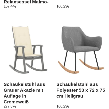
Relaxsessel Malmo-
167,44
€
106,23
€
Stoff / Holz | Schwin
Schaukelstuhl aus
Schaukelstuhl aus
Grauer Akazie mit
Polyester 53 x 72 x 75
Auflage in
cm Hellgrau
Cremeweiß
277,87
€
106,23
€