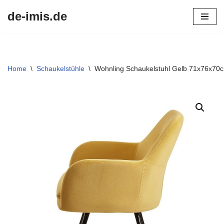
de-imis.de
Przejdź
do
treści
Home
\
Schaukelstühle
\
Wohnling Schaukelstuhl Gelb 71x76x70c