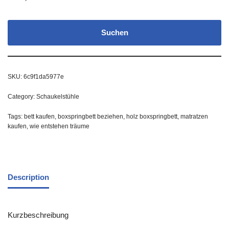
Suchen
SKU:
6c9f1da5977e
Category:
Schaukelstühle
Tags:
bett kaufen
,
boxspringbett beziehen
,
holz boxspringbett
,
matratzen
kaufen
,
wie entstehen träume
Description
Kurzbeschreibung