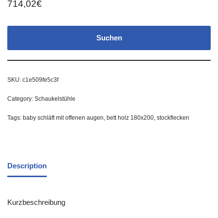
714,02
€
Suchen
SKU:
c1e509fe5c3f
Category:
Schaukelstühle
Tags:
baby schläft mit offenen augen
,
bett holz 180x200
,
stockflecken
Description
Kurzbeschreibung