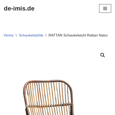
de-imis.de
Przejdź
do
treści
Home
\
Schaukelstühle
\
RATTAN Schaukelstuhl Rattan Natur