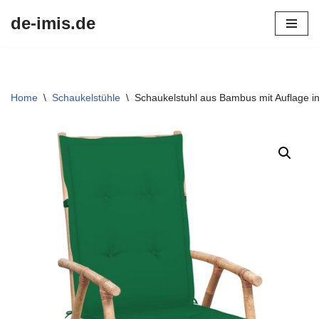
de-imis.de
Przejdź
do
treści
Home
\
Schaukelstühle
\
Schaukelstuhl aus Bambus mit Auflage i