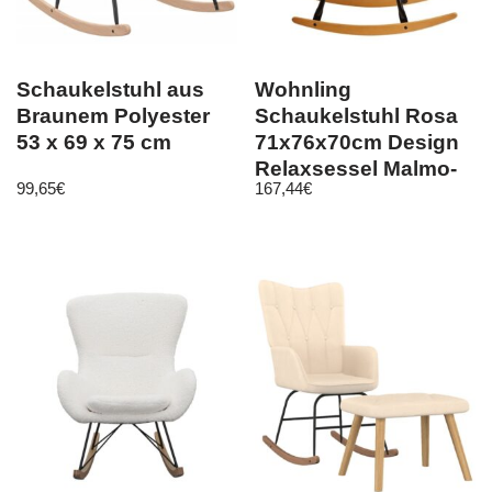
Schaukelstuhl aus
Wohnling
Braunem Polyester
Schaukelstuhl Rosa
53 x 69 x 75 cm
71x76x70cm Design
Relaxsessel Malmo-
99,65
€
167,44
€
Stoff / Holz | Schwin