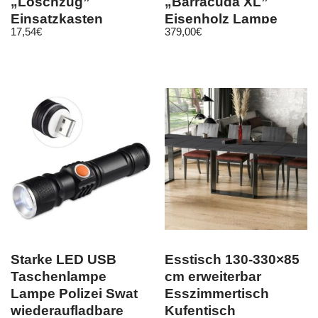
„Löschzug”
„Barracuda XL”
Einsatzkasten
Eisenholz Lampe
17,54
€
379,00
€
44x34cm Sitzpolster
177cm Nature Schirm
42983
Schwarz
Starke LED USB
Esstisch 130-330×85
Taschenlampe
cm erweiterbar
Lampe Polizei Swat
Esszimmertisch
wiederaufladbare
Kufentisch