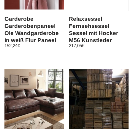
Garderobe
Relaxsessel
Garderobenpaneel
Fernsehsessel
Ole Wandgarderobe
Sessel mit Hocker
in weiß Flur Paneel
M56 Kunstleder
152,24
€
217,05
€
opt. Set mit Bank