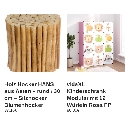
Sägerau
Holz Hocker HANS
vidaXL
aus Ästen – rund / 30
Kinderschrank
cm – Sitzhocker
Modular mit 12
Blumenhocker
Würfeln Rosa PP
37,16
€
80,99
€
Beistelltisch