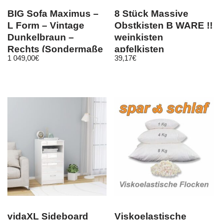
BIG Sofa Maximus –
8 Stück Massive
L Form – Vintage
Obstkisten B WARE !!
Dunkelbraun –
weinkisten
Rechts (Sondermaße
apfelkisten
1 049,00
€
39,17
€
möglich)
Holzkisten Vintage
vidaXL Sideboard
Viskoelastische