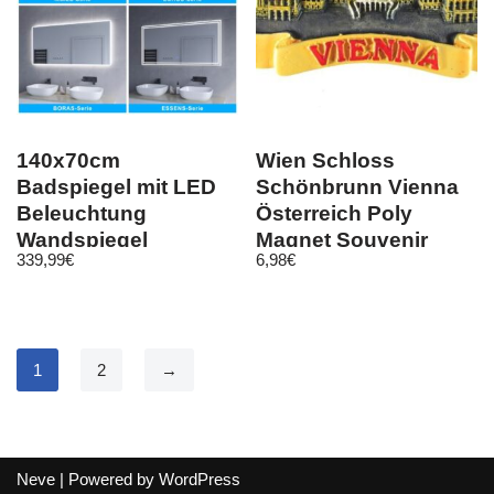
140x70cm
Wien Schloss
Badspiegel mit LED
Schönbrunn Vienna
Beleuchtung
Österreich Poly
Wandspiegel
Magnet Souvenir
339,99
€
6,98
€
Antibeschlag
Austria, Neu
Beleuchtet Dimmbar
1
2
→
Neve
| Powered by
WordPress