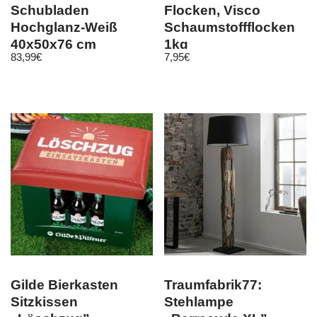
Schubladen
Flocken, Visco
Hochglanz-Weiß
Schaumstoffflocken
40x50x76 cm
1kg
83,99
€
7,95
€
Holzwerkstoff
Gilde Bierkasten
Traumfabrik77:
Sitzkissen
Stehlampe