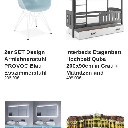
2er SET Design
Interbeds Etagenbett
Armlehnenstuhl
Hochbett Quba
PROVOC Blau
200x90cm in Grau +
Esszimmerstuhl
Matratzen und
206,90
€
499,00
€
Stuhl Esszimmer
Lattenroste