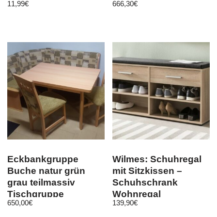
11,99
€
666,30
€
Cree 1200 Lumen
ausziehbardesign
Eckbankgruppe
Wilmes: Schuhregal
Buche natur grün
mit Sitzkissen –
grau teilmassiv
Schuhschrank
Tischgruppe
Wohnregal
650,00
€
139,90
€
Essgruppe Essecke
Schuhbank –