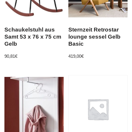
Schaukelstuhl aus
Sternzeit Retrostar
Samt 53 x 76 x 75 cm
lounge sessel Gelb
Gelb
Basic
90,81
€
419,00
€