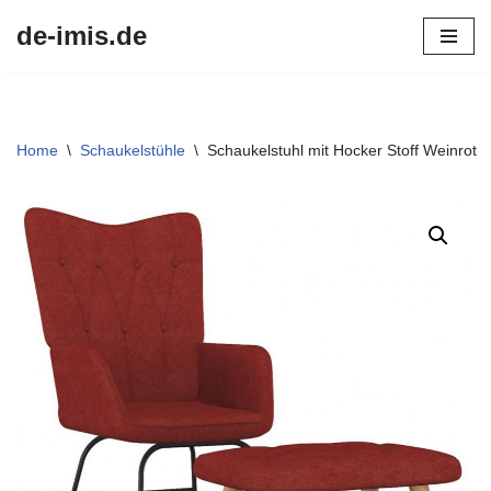
de-imis.de
Przejdź
do
treści
Home
\
Schaukelstühle
\
Schaukelstuhl mit Hocker Stoff Weinrot