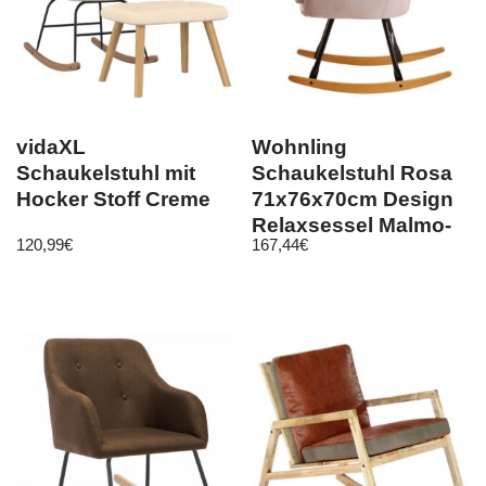
vidaXL
Wohnling
Schaukelstuhl mit
Schaukelstuhl Rosa
Hocker Stoff Creme
71x76x70cm Design
Relaxsessel Malmo-
120,99
€
167,44
€
Stoff / Holz | Schwin