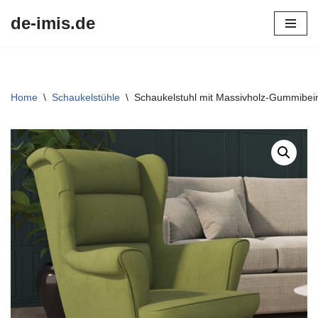
de-imis.de
Przejdź
do
treści
Home
\
Schaukelstühle
\
Schaukelstuhl mit Massivholz-Gummibei