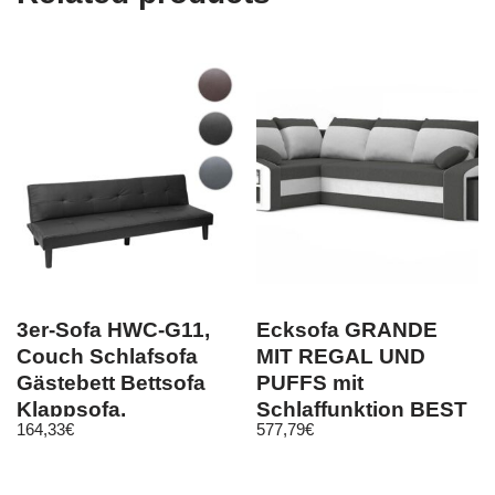
3er-Sofa HWC-G11,
Ecksofa GRANDE
Couch Schlafsofa
MIT REGAL UND
Gästebett Bettsofa
PUFFS mit
Klappsofa,
Schlaffunktion BEST
164,33
€
577,79
€
Schlaffunktion 195cm
Schlafsofa! Hit!