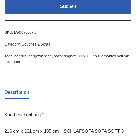
Suchen
SKU:
f7a0670c67f3
Category:
Couches & Sofas
Tags:
bett für übergewichtige
,
boxspringbett 180x200 holz
,
erhöhtes bett mit
stauraum
Description
Kurzbeschreibung *
216 cm x 101 cm x 105 cm – SCHLAFSOFA SOFA SOFT 3