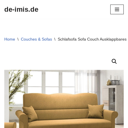
de-imis.de
Przejdź
do
treści
Home
\
Couches & Sofas
\
Schlafsofa Sofa Couch Ausklappbares S