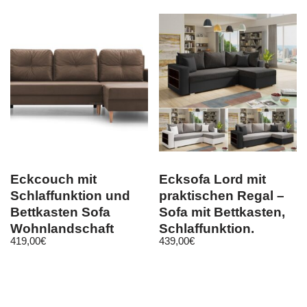
Eckcouch mit
Ecksofa Lord mit
Schlaffunktion und
praktischen Regal –
Bettkasten Sofa
Sofa mit Bettkasten,
Wohnlandschaft
Schlaffunktion,
419,00
€
439,00
€
Couch Carl Braun
Schlafsofa