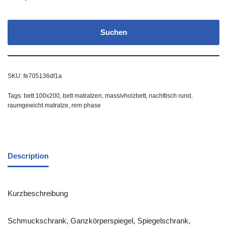
Suchen
SKU:
fe705136df1a
Tags:
bett 100x200
,
bett matratzen
,
massivholzbett
,
nachttisch rund
,
raumgewicht matratze
,
rem phase
Description
Kurzbeschreibung
Schmuckschrank, Ganzkörperspiegel, Spiegelschrank,