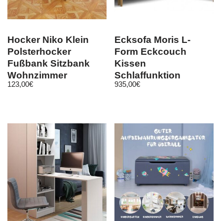
Hocker Niko Klein
Ecksofa Moris L-
Polsterhocker
Form Eckcouch
Fußbank Sitzbank
Kissen
Wohnzimmer
Schlaffunktion
123,00
€
935,00
€
Polstergarnitur Pouf
Bettkasten Stoff blau
grau beige