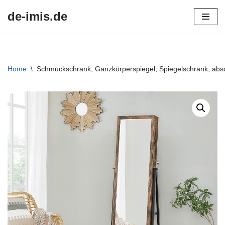
de-imis.de
Przejdź
do
treści
Home
\
Schmuckschrank, Ganzkörperspiegel, Spiegelschrank, abs