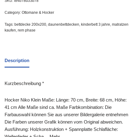
SKU:
f84b78d33b78
Category:
Ottomane & Hocker
Tags:
bettdecke 200x200
,
daunenbettdecken
,
kinderbett 3 jahre
,
matratzen
kaufen
,
rem phase
Description
Kurzbeschreibung *
Hocker Niko Klein Maße: Länge: 70 cm, Breite: 68 cm, Höhe:
41 cm Alle Maße sind ca. Maße Farbkombination: Die
Farbauswahl können Sie aus unserer Bildergalerie entnehmen
Die Farben unserer Grafik können vom Original abweichen.
Ausführung: Holzkonstruktion + Spannplatte Schlafläche:
Wellenfeder + Scha… Mehr