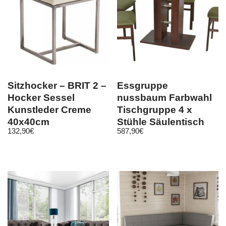
Sitzhocker – BRIT 2 –
Essgruppe
Hocker Sessel
nussbaum Farbwahl
Kunstleder Creme
Tischgruppe 4 x
40x40cm
Stühle Säulentisch
132,90
€
587,90
€
Esszimmergarnitur