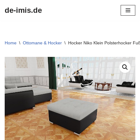
de-imis.de
Przejdź
do
treści
Home
\
Ottomane & Hocker
\
Hocker Niko Klein Polsterhocker Fu