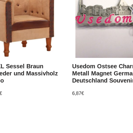
XL Sessel Braun
Usedom Ostsee Cha
eder und Massivholz
Metall Magnet Germ
o
Deutschland Souveni
€
6,87
€