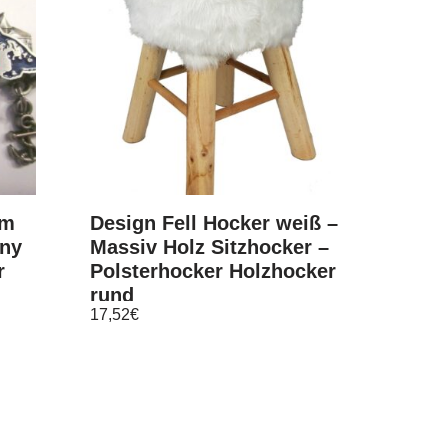
rm
Design Fell Hocker weiß –
any
Massiv Holz Sitzhocker –
r
Polsterhocker Holzhocker
rund
17,52
€