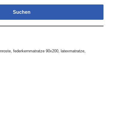
Suchen
enroste
,
federkernmatratze 90x200
,
latexmatratze
,