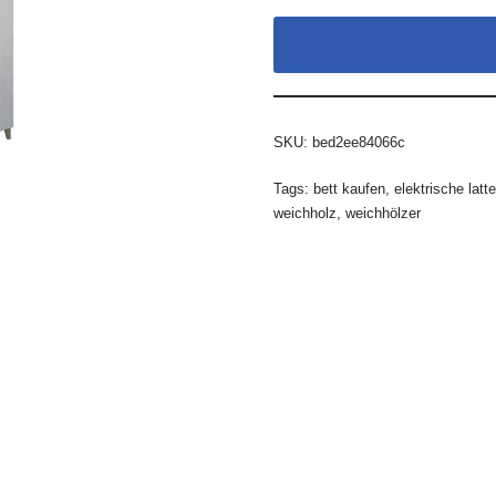
SKU:
bed2ee84066c
Tags:
bett kaufen
,
elektrische latt
weichholz
,
weichhölzer