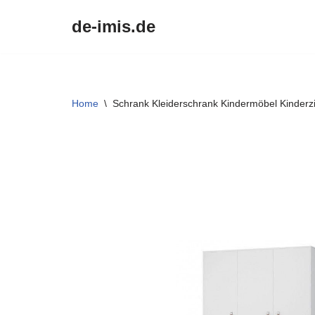
de-imis.de
Przejdź
do
treści
Home
\
Schrank Kleiderschrank Kindermöbel Kinde