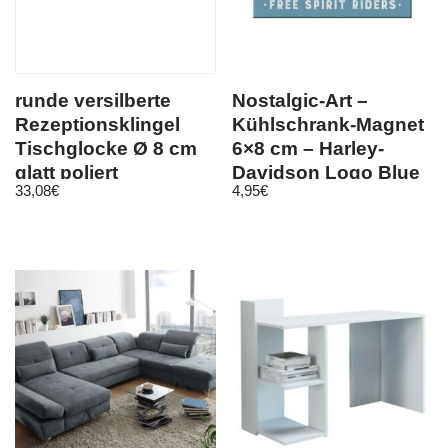
runde versilberte
Nostalgic-Art –
Rezeptionsklingel
Kühlschrank-Magnet
Tischglocke Ø 8 cm
6×8 cm – Harley-
glatt poliert
Davidson Logo Blue
33,08
€
4,95
€