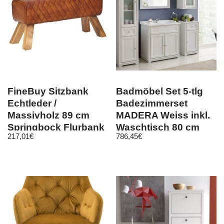
FineBuy Sitzbank
Badmöbel Set 5-tlg
Echtleder /
Badezimmerset
Massivholz 89 cm
MADERA Weiss inkl.
Springbock Flurbank
Waschtisch 80 cm
217,01
€
786,45
€
Lederbank Bank