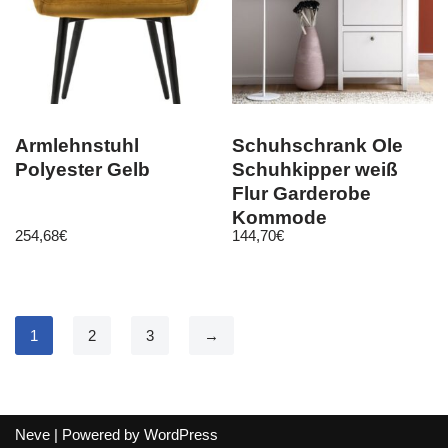
Armlehnstuhl
Schuhschrank Ole
Polyester Gelb
Schuhkipper weiß
Flur Garderobe
Kommode
254,68
€
144,70
€
Landhausstil 55×126
cm
1
2
3
→
Neve
| Powered by
WordPress