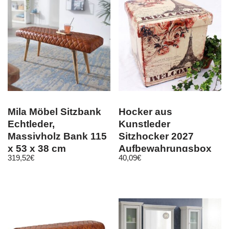
Mila Möbel Sitzbank
Hocker aus
Echtleder,
Kunstleder
Massivholz Bank 115
Sitzhocker 2027
x 53 x 38 cm
Aufbewahrungsbox
319,52
€
40,09
€
40 cm Sitzwürfel
Truhe