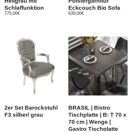
Hellgrau mit
Polstergarnitur
Schlaffunktion
Eckcouch Big Sofa
775,00
€
639,00
€
Ottomane Rechts
Wohnlandschaft
2er Set Barockstuhl
BRASIL | Bistro
F3 silber/ grau
Tischplatte | B: T 70 x
70 cm | Wenge |
Gastro Tischplatte