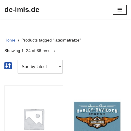
de-imis.de
Przejdź
do
treści
Home
\
Products tagged “latexmatratze”
Showing 1–24 of 66 results