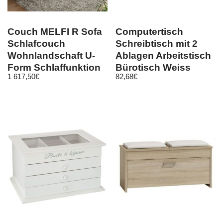
Couch MELFI R Sofa
Computertisch
Schlafcouch
Schreibtisch mit 2
Wohnlandschaft U-
Ablagen Arbeitstisch
Form Schlaffunktion
Bürotisch Weiss
1 617,50
€
82,68
€
grau dunkel