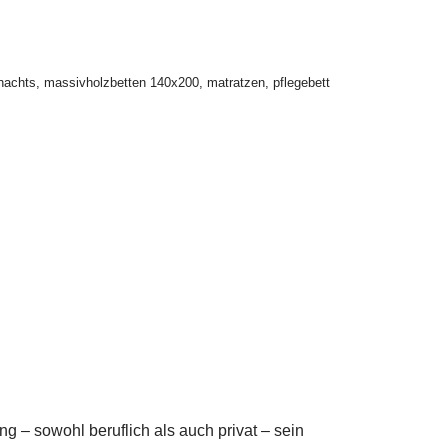
nachts
,
massivholzbetten 140x200
,
matratzen
,
pflegebett
g – sowohl beruflich als auch privat – sein