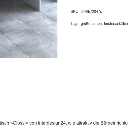
SKU:
8ff4fb72047c
Tags:
große betten
,
hustenanfälle 
sch »Glossi« von Interdesign24, wie attraktiv die Büroeinrichtun