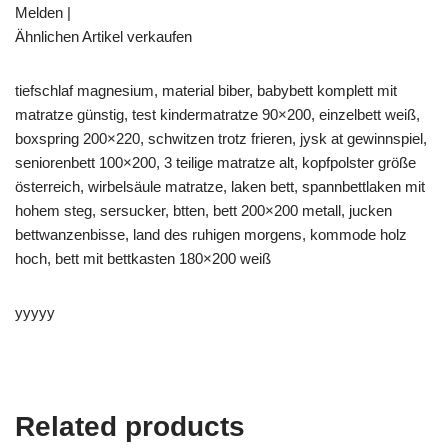
Melden |
Ähnlichen Artikel verkaufen
tiefschlaf magnesium, material biber, babybett komplett mit
matratze günstig, test kindermatratze 90×200, einzelbett weiß,
boxspring 200×220, schwitzen trotz frieren, jysk at gewinnspiel,
seniorenbett 100×200, 3 teilige matratze alt, kopfpolster größe
österreich, wirbelsäule matratze, laken bett, spannbettlaken mit
hohem steg, sersucker, btten, bett 200×200 metall, jucken
bettwanzenbisse, land des ruhigen morgens, kommode holz
hoch, bett mit bettkasten 180×200 weiß
yyyyy
Related products