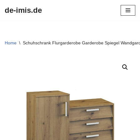
de-imis.de
Przejdź
do
treści
Home
\
Schuhschrank Flurgarderobe Garderobe Spiegel Wandgard