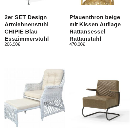
2er SET Design
Pfauenthron beige
Armlehnenstuhl
mit Kissen Auflage
CHIPIE Blau
Rattansessel
Esszimmerstuhl
Rattanstuhl
206,90
€
470,00
€
Stuhl Esszimmer
hochwertig Thron