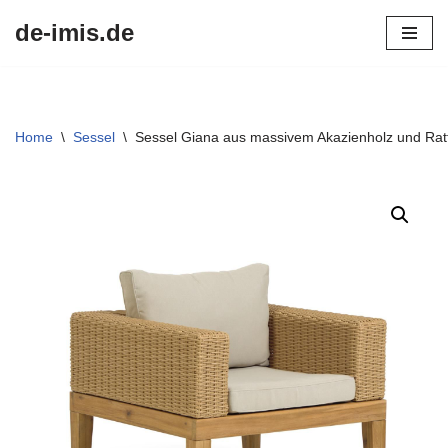
de-imis.de
Przejdź
do
treści
Home
\
Sessel
\
Sessel Giana aus massivem Akazienholz und Rat