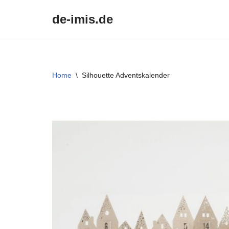
de-imis.de
Przejdź
do
treści
Home
\
Silhouette Adventskalender