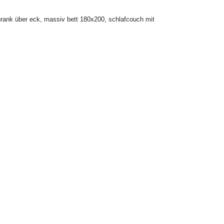
hrank über eck
,
massiv bett 180x200
,
schlafcouch mit