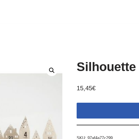
Silhouette
15,45
€
SKU:
97af4a77c299