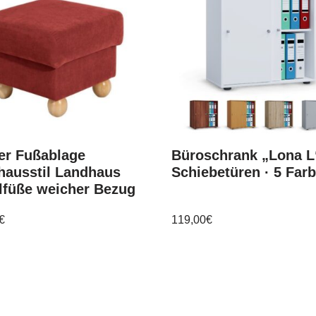
er Fußablage
Büroschrank „Lona L
hausstil Landhaus
Schiebetüren · 5 Far
lfüße weicher Bezug
€
119,00
€