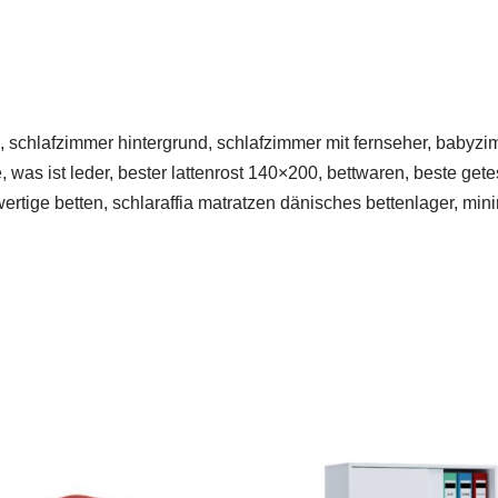
 schlafzimmer hintergrund, schlafzimmer mit fernseher, babyzim
, was ist leder, bester lattenrost 140×200, bettwaren, beste gete
hwertige betten, schlaraffia matratzen dänisches bettenlager, mi