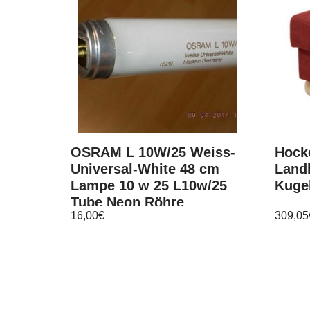
OSRAM L 10W/25 Weiss-
Hock
Universal-White 48 cm
Land
Lampe 10 w 25 L10w/25
Kuge
Tube Neon Röhre
16,00
€
309,05