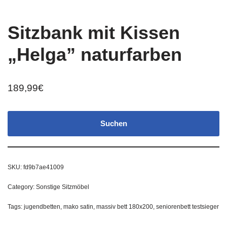
Sitzbank mit Kissen
„Helga” naturfarben
189,99
€
Suchen
SKU:
fd9b7ae41009
Category:
Sonstige Sitzmöbel
Tags:
jugendbetten
,
mako satin
,
massiv bett 180x200
,
seniorenbett testsieger