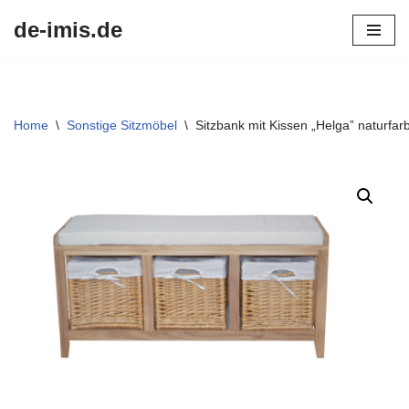
de-imis.de
Przejdź
do
treści
Home
\
Sonstige Sitzmöbel
\
Sitzbank mit Kissen „Helga” naturfar