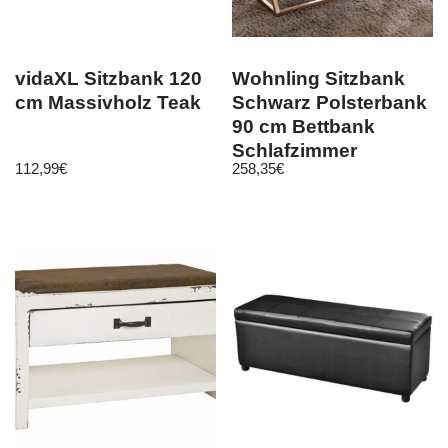
vidaXL Sitzbank 120
Wohnling Sitzbank
cm Massivholz Teak
Schwarz Polsterbank
90 cm Bettbank
Schlafzimmer
112,99
€
258,35
€
Flurbank Samt