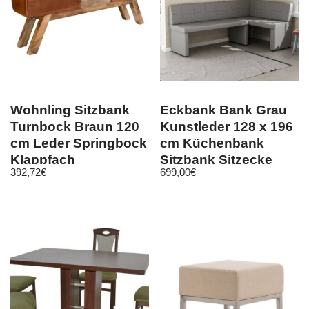
Wohnling Sitzbank
Eckbank Bank Grau
Turnbock Braun 120
Kunstleder 128 x 196
cm Leder Springbock
cm Küchenbank
Klappfach
Sitzbank Sitzecke
392,72
€
699,00
€
Turnhocker
Essecke