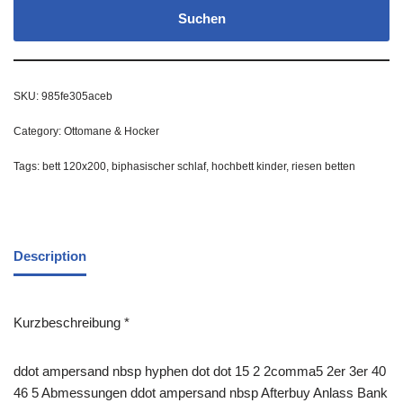
Suchen
SKU:
985fe305aceb
Category:
Ottomane & Hocker
Tags:
bett 120x200
,
biphasischer schlaf
,
hochbett kinder
,
riesen betten
Description
Kurzbeschreibung *
ddot ampersand nbsp hyphen dot dot 15 2 2comma5 2er 3er 40
46 5 Abmessungen ddot ampersand nbsp Afterbuy Anlass Bank