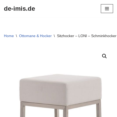
de-imis.de
Przejdź
do
treści
Home
\
Ottomane & Hocker
\
Sitzhocker – LONI – Schminkhocker