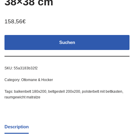
38×38 cm
158,56
€
Suchen
SKU:
55a3183b32f2
Category:
Ottomane & Hocker
Tags:
balkenbett 180x200
,
bettgestell 200x200
,
polsterbett mit bettkasten
,
raumgewicht matratze
Description