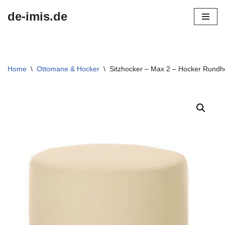
de-imis.de
Przejdź
do
treści
Home
\
Ottomane & Hocker
\
Sitzhocker – Max 2 – Hocker Rund