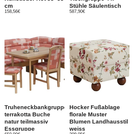
cm
Stühle Säulentisch
158,56
€
587,90
€
Esszimmergarnitur
Truheneckbankgruppe
Hocker Fußablage
terrakotta Buche
florale Muster
natur teilmassiv
Blumen Landhausstil
Essgruppe
weiss