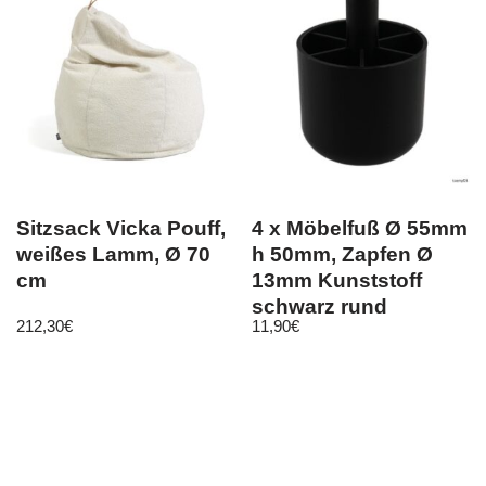
Sitzsack Vicka Pouff,
4 x Möbelfuß Ø 55mm
weißes Lamm, Ø 70
h 50mm, Zapfen Ø
cm
13mm Kunststoff
schwarz rund
212,30
€
11,90
€
Möbelgleiter