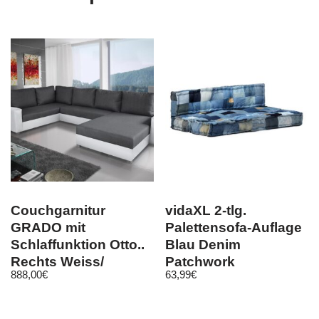
Couchgarnitur
vidaXL 2-tlg.
GRADO mit
Palettensofa-Auflage
Schlaffunktion Otto..
Blau Denim
Rechts Weiss/
Patchwork
888,00
€
63,99
€
Dunkelgrau