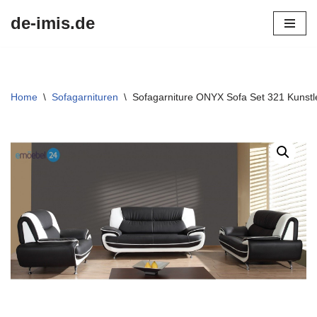
de-imis.de
Przejdź
do
treści
Home
\
Sofagarnituren
\
Sofagarniture ONYX Sofa Set 321 Kunstl