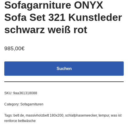
Sofagarniture ONYX
Sofa Set 321 Kunstleder
schwarz weiß rot
985,00
€
Suchen
SKU:
9aa361318088
Category:
Sofagarnituren
Tags:
bett de
,
massivholzbett 180x200
,
schlafphasenwecker
,
tempur
,
was ist
renforce bettwäsche