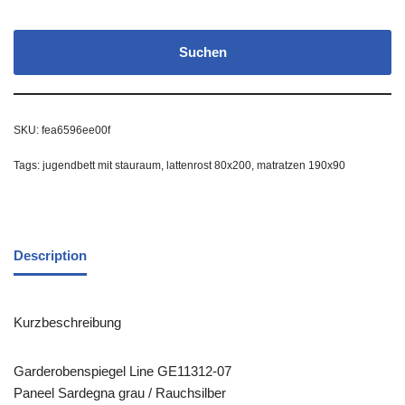
Suchen
SKU:
fea6596ee00f
Tags:
jugendbett mit stauraum
,
lattenrost 80x200
,
matratzen 190x90
Description
Kurzbeschreibung
Garderobenspiegel Line GE11312-07
Paneel Sardegna grau / Rauchsilber