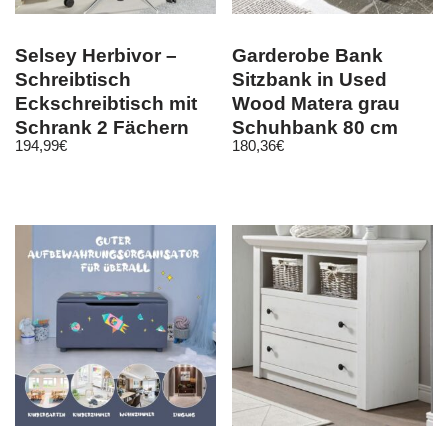
Selsey Herbivor –
Garderobe Bank
Schreibtisch
Sitzbank in Used
Eckschreibtisch mit
Wood Matera grau
Schrank 2 Fächern
Schuhbank 80 cm
194,99
€
180,36
€
und 3 Schubladen
Flur Diele Ward