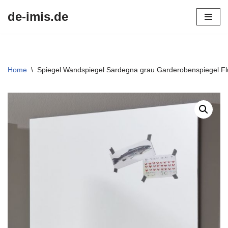
de-imis.de
Przejdź
do
treści
Home
\
Spiegel Wandspiegel Sardegna grau Garderobenspiegel Flu