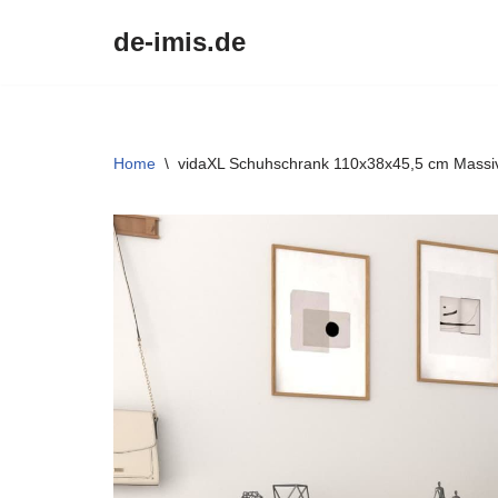
de-imis.de
Przejdź
do
treści
Home
\
vidaXL Schuhschrank 110x38x45,5 cm Massiv