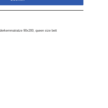
ederkernmatratze 90x200
,
queen size bett