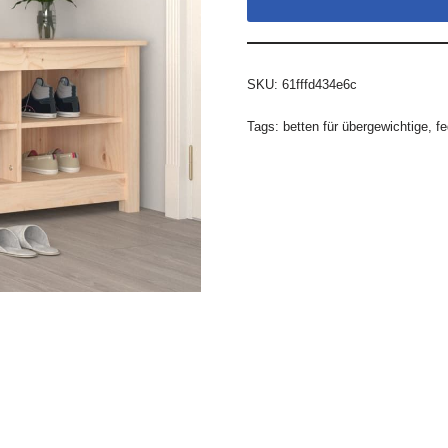
SKU:
61fffd434e6c
Tags:
betten für übergewichtige
,
f