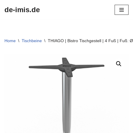
de-imis.de
Przejdź
do
treści
Home
\
Tischbeine
\
THIAGO | Bistro Tischgestell | 4 Fuß | Fuß: Ø 