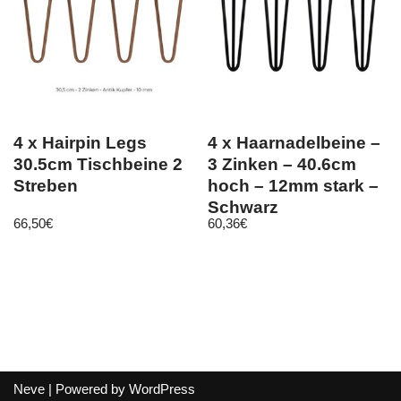
4 x Hairpin Legs
4 x Haarnadelbeine –
30.5cm Tischbeine 2
3 Zinken – 40.6cm
Streben
hoch – 12mm stark –
Schwarz
66,50
€
60,36
€
Neve
| Powered by
WordPress