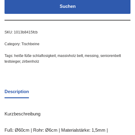
Suchen
SKU:
1013b8415fcb
Category:
Tischbeine
Tags:
heiße füße schlaflosigkeit
,
massivholz bett
,
messing
,
seniorenbett
testsieger
,
zirbenholz
Description
Kurzbeschreibung
Fuß: Ø60cm | Rohr: Ø6cm | Materialstärke: 1,5mm |