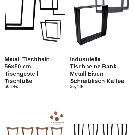
Metall Tischbein
Industrielle
56×50 cm
Tischbeine Bank
Tischgestell
Metall Eisen
Tischfüße
Schreibtisch Kaffee
66,14
€
36,78
€
Handgemacht
Esstisch Pulver
Industriedesign 7248
TL011