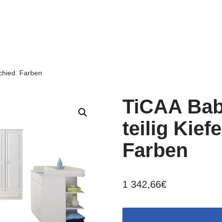
schied. Farben
TiCAA Bab
teilig Kief
Farben
1 342,66
€