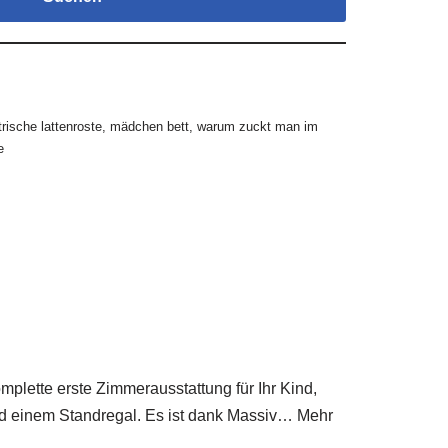
trische lattenroste
,
mädchen bett
,
warum zuckt man im
e
mplette erste Zimmerausstattung für Ihr Kind,
nd einem Standregal. Es ist dank Massiv… Mehr