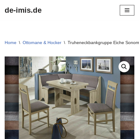
de-imis.de
Przejdź
do
treści
Home
\
Ottomane & Hocker
\
Truheneckbankgruppe Eiche Sonom