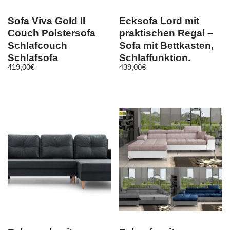
Sofa Viva Gold II
Ecksofa Lord mit
Couch Polstersofa
praktischen Regal –
Schlafcouch
Sofa mit Bettkasten,
Schlafsofa
Schlaffunktion,
419,00
€
439,00
€
Bettkasten
Schlafsofa
Bettfunktion