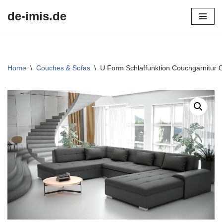
de-imis.de
Przejdź
do
treści
Home
\
Couches & Sofas
\
U Form Schlaffunktion Couchgarnitur 