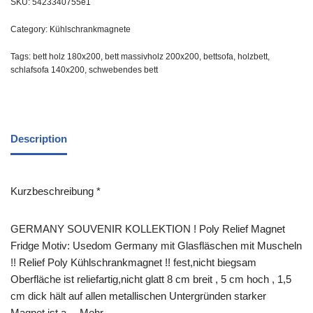
SKU:
5423340755e1
Category:
Kühlschrankmagnete
Tags:
bett holz 180x200
,
bett massivholz 200x200
,
bettsofa
,
holzbett
,
schlafsofa 140x200
,
schwebendes bett
Description
Kurzbeschreibung *
GERMANY SOUVENIR KOLLEKTION ! Poly Relief Magnet
Fridge Motiv: Usedom Germany mit Glasfläschen mit Muscheln
!! Relief Poly Kühlschrankmagnet !! fest,nicht biegsam
Oberfläche ist reliefartig,nicht glatt 8 cm breit , 5 cm hoch , 1,5
cm dick hält auf allen metallischen Untergründen starker
Magnet ist a… Mehr