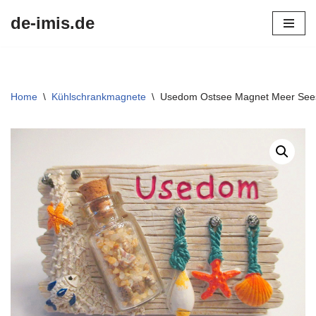
de-imis.de
Przejdź
do
treści
Home
\
Kühlschrankmagnete
\
Usedom Ostsee Magnet Meer Seest