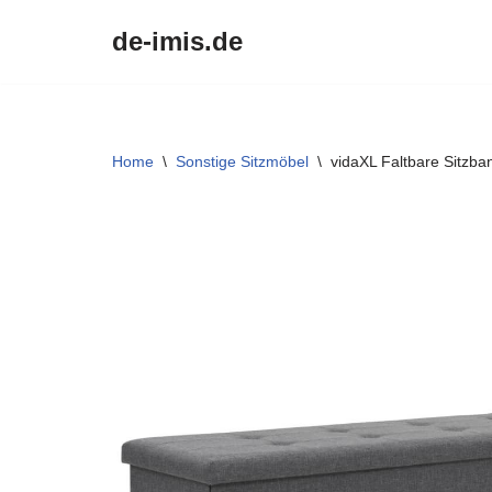
de-imis.de
Przejdź
do
treści
Home
\
Sonstige Sitzmöbel
\
vidaXL Faltbare Sitzb