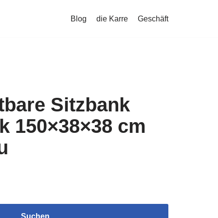
Blog
die Karre
Geschäft
tbare Sitzbank
ik 150×38×38 cm
u
Suchen