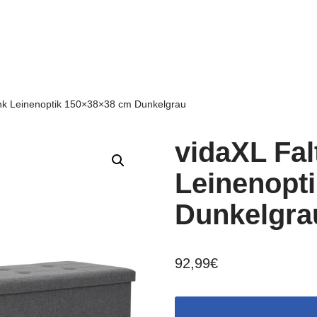
ank Leinenoptik 150×38×38 cm Dunkelgrau
vidaXL Fal
Leinenopt
Dunkelgra
92,99
€