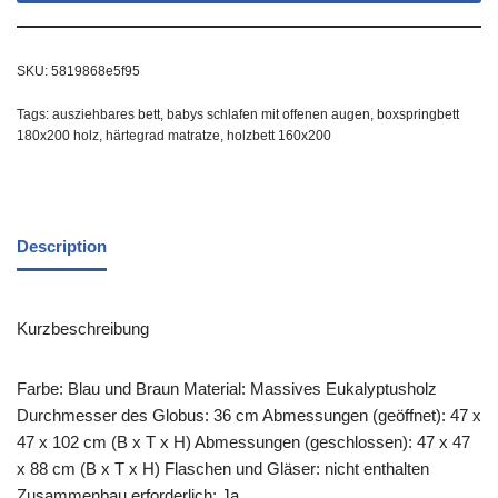
SKU:
5819868e5f95
Tags:
ausziehbares bett
,
babys schlafen mit offenen augen
,
boxspringbett
180x200 holz
,
härtegrad matratze
,
holzbett 160x200
Description
Kurzbeschreibung
Farbe: Blau und Braun Material: Massives Eukalyptusholz
Durchmesser des Globus: 36 cm Abmessungen (geöffnet): 47 x
47 x 102 cm (B x T x H) Abmessungen (geschlossen): 47 x 47
x 88 cm (B x T x H) Flaschen und Gläser: nicht enthalten
Zusammenbau erforderlich: Ja