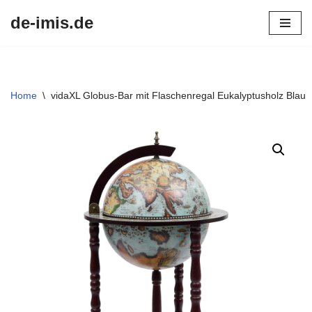
de-imis.de
Przejdź
do
treści
Home
\
vidaXL Globus-Bar mit Flaschenregal Eukalyptusholz Blau