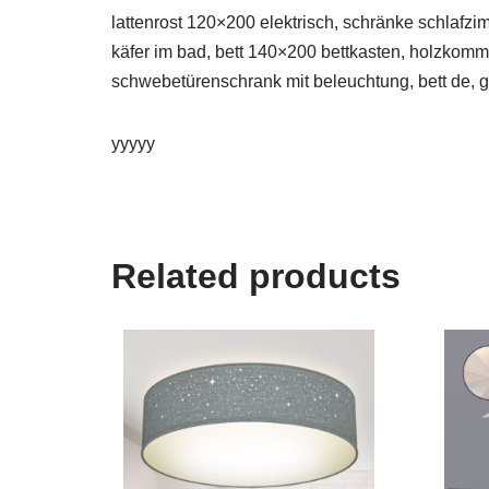
lattenrost 120×200 elektrisch, schränke schlafzi
käfer im bad, bett 140×200 bettkasten, holzkommod
schwebetürenschrank mit beleuchtung, bett de, 
yyyyy
Related products