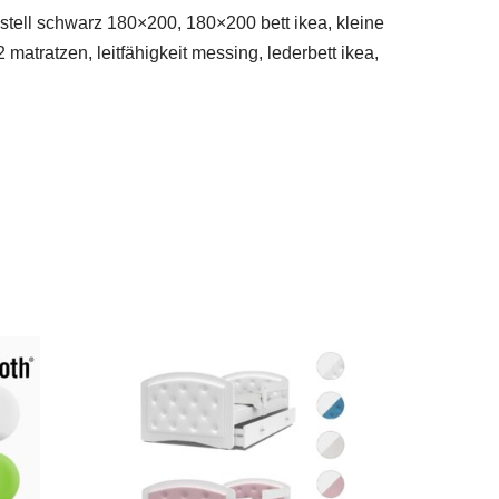
estell schwarz 180×200, 180×200 bett ikea, kleine
matratzen, leitfähigkeit messing, lederbett ikea,