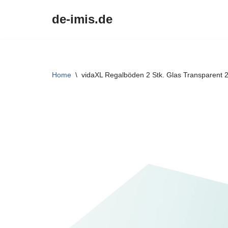
de-imis.de
Przejdź
do
treści
Home
\
vidaXL Regalböden 2 Stk. Glas Transparent 