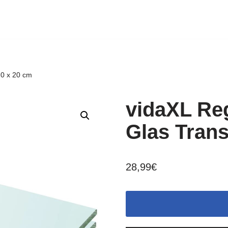
20 x 20 cm
vidaXL Re
Glas Trans
28,99
€