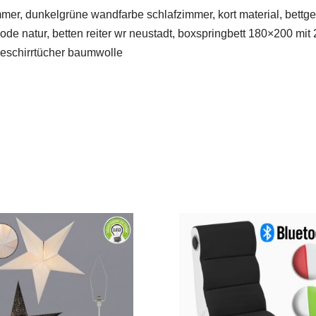
mmer, dunkelgrüne wandfarbe schlafzimmer, kort material, bettg
e natur, betten reiter wr neustadt, boxspringbett 180×200 mit 2 
geschirrtücher baumwolle