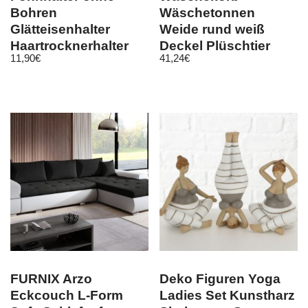
Bohren
Wäschetonnen
Glätteisenhalter
Weide rund weiß
Haartrocknerhalter
Deckel Plüschtier
11,90
€
41,24
€
Haartrockner fürs
Hippochen Nilpferd
Bad
rosa
FURNIX Arzo
Deko Figuren Yoga
Eckcouch L-Form
Ladies Set Kunstharz