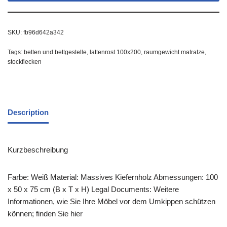
SKU:
fb96d642a342
Tags:
betten und bettgestelle
,
lattenrost 100x200
,
raumgewicht matratze
,
stockflecken
Description
Kurzbeschreibung
Farbe: Weiß Material: Massives Kiefernholz Abmessungen: 100
x 50 x 75 cm (B x T x H) Legal Documents: Weitere
Informationen, wie Sie Ihre Möbel vor dem Umkippen schützen
können; finden Sie hier