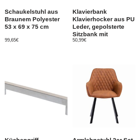
Schaukelstuhl aus
Klavierbank
Braunem Polyester
Klavierhocker aus PU
53 x 69 x 75 cm
Leder, gepolsterte
Sitzbank mit
99,65
€
50,99
€
Stauraum
75x49x35cm