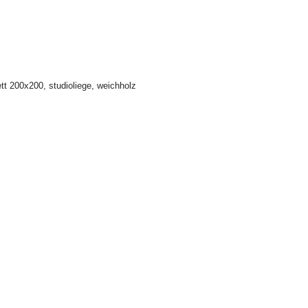
ett 200x200
,
studioliege
,
weichholz