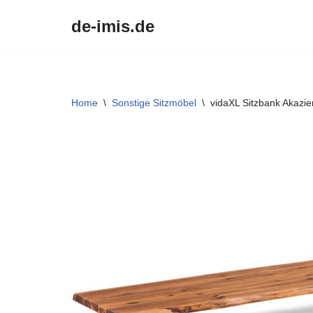
de-imis.de
Przejdź
do
treści
Home
\
Sonstige Sitzmöbel
\
vidaXL Sitzbank Akazi