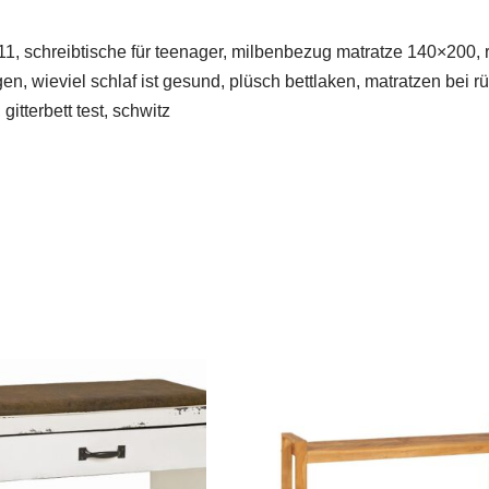
1, schreibtische für teenager, milbenbezug matratze 140×200, r
n, wieviel schlaf ist gesund, plüsch bettlaken, matratzen bei 
itterbett test, schwitz