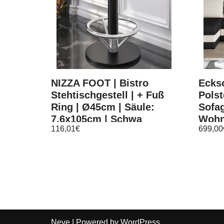
NIZZA FOOT | Bistro
Eckso
Stehtischgestell | + Fuß
Polst
Ring | Ø45cm | Säule:
Sofag
7,6x105cm | Schwa
Wohn
116,01
€
699,00
Neve
| Powered by
WordPress