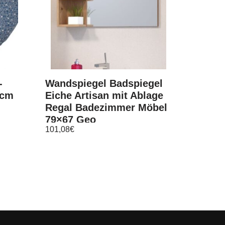
-
Wandspiegel Badspiegel
 cm
Eiche Artisan mit Ablage
Regal Badezimmer Möbel
79×67 Geo
101,08
€