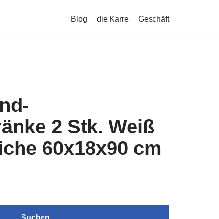
Blog
die Karre
Geschäft
nd-
änke 2 Stk. Weiß
che 60x18x90 cm
Suchen