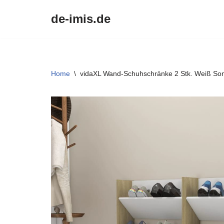
de-imis.de
Przejdź
do
treści
Home
\
vidaXL Wand-Schuhschränke 2 Stk. Weiß S