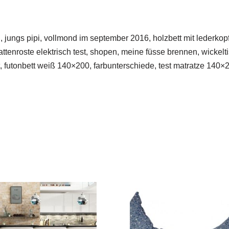
jungs pipi, vollmond im september 2016, holzbett mit lederkopft
ttenroste elektrisch test, shopen, meine füsse brennen, wickelti
futonbett weiß 140×200, farbunterschiede, test matratze 140×200