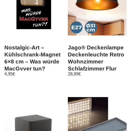
Nostalgic-Art –
Jago® Deckenlampe
Kühlschrank-Magnet
Deckenleuchte Retro
6×8 cm – Was würde
Wohnzimmer
MacGyver tun?
Schlafzimmer Flur
4,95
€
28,89
€
Schwarz Gold