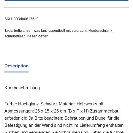
SKU:
803da06176e9
Tags:
bettwanzen was tun
,
jugendbett mit stauraum
,
kleiderschrank
schiebetüren
,
riesen betten
Description
Kurzbeschreibung
Farbe: Hochglanz-Schwarz Material: Holzwerkstoff
Abmessungen: 26 x 15 x 26 cm (B x T x H) Zusammenbau
erforderlich: Ja Bitte beachten: Schrauben und Dübel für die
Befestigung an der Wand sind nicht im Lieferumfang enthalten.
Suchen und verwenden Sie Schrauben und Dübel, die für Ihre