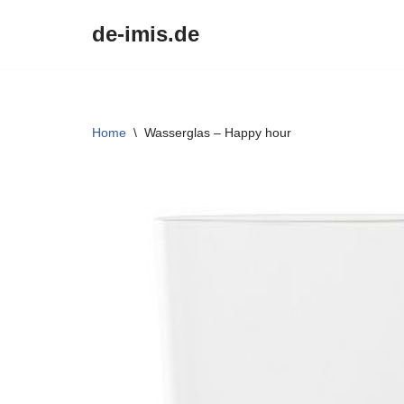
de-imis.de
Przejdź
do
treści
Home
\
Wasserglas – Happy hour