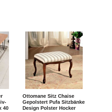
er
Ottomane Sitz Chaise
iv-
Gepolstert Pufa Sitzbänke
x 40
Design Polster Hocker