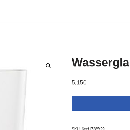
Wassergla
5,15
€
SKU:
6ecf17285f29